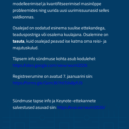
modelleerimisel ja kvantifitseerimisel masinõppe
probleemides ning uurida uusi uurimissuunasid selles
valdkonnas.
Osalejad on oodatud esinema suulise ettekandega,
teaduspostriga või osalema kuulajana. Osalemine on
tasuta
, kuid osalejad peavad ise katma oma reisi- ja
majutuskulud.
Täpsem info sündmuse kohta asub kodulehel:
https://sites.google.com/view/wuml2026
Registreerumine on avatud 7. jaanuarini siin:
https://forms.gle/Gom361htiTd48pfU9
Sündmuse tapse info ja Keynote-ettekannete
salvestused asuvad siin:
https://exai.ee/wuml2026/