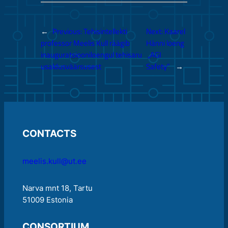
←
Previous:
Tehisintellekti
Next:
Kaarel
professor Meelis Kull räägib
Hänni loeng
inauguratsiooniloengul tehisaru
„AGI
usaldusväärsusest
Safety”
→
CONTACTS
meelis.kull@ut.ee
Narva mnt 18, Tartu
51009 Estonia
CONSORTIUM