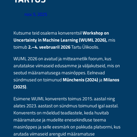
nov. 5, 2025
Kutsume teid osalema konverentsil
Workshop on
Uncertainty in Machine Learning (WUML 2026),
mis
toimub
2.–4. veebruaril 2026
Tartu Ülikoolis.
WUML 2026 on avatud ja mitteametlik foorum, kus
arutatakse viimaseid edusamme ja väljakutseid, mis on
seotud määramatusega masinõppes. Eelnevad
sündmused on toimunud
Münchenis (2024)
ja
Milanos
(2025)
.
Esimene WUML konverents toimus 2015. aastal ning
alates 2023. aastast on sündmus toimunud igal aastal.
Konverents on mõeldud teadlastele, keda huvitab
määramatuse ja mudelite enesekindluse teema
masinõppes ja selle eesmärk on pakkuda platvormi, kus
arutada viimaseid arenguid määramatuse