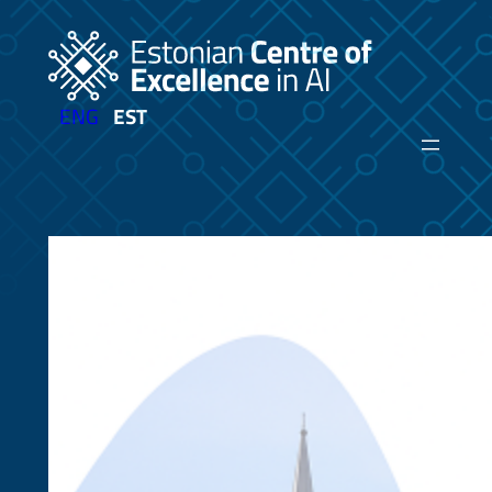
Liigu
sisu
juurde
ENG
EST